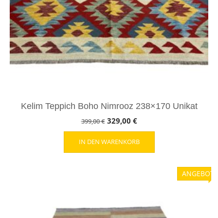
Kelim Teppich Boho Nimrooz 238×170 Unikat
Ursprünglicher
Aktueller
329,00
€
399,00
€
Preis
Preis
IN DEN WARENKORB
war:
ist:
399,00 €
329,00 €.
ANGEBOT!