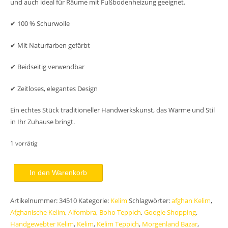
und auch ideal für Räume mit Fußbodenheizung geeignet.
✔ 100 % Schurwolle
✔ Mit Naturfarben gefärbt
✔ Beidseitig verwendbar
✔ Zeitloses, elegantes Design
Ein echtes Stück traditioneller Handwerkskunst, das Wärme und Stil
in Ihr Zuhause bringt.
1 vorrätig
Ardalan
In den Warenkorb
Kelim
Teppich
Artikelnummer:
34510
Kategorie:
Kelim
Schlagwörter:
afghan Kelim
,
250x180
Afghanische Kelim
,
Alfombra
,
Boho Teppich
,
Google Shopping
,
Handgewebt
Handgewebter Kelim
,
Kelim
,
Kelim Teppich
,
Morgenland Bazar
,
Unikat