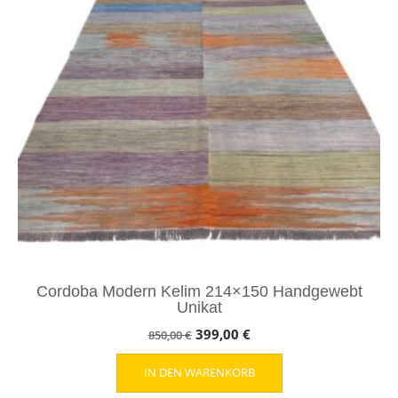
Cordoba Modern Kelim 214×150 Handgewebt
Unikat
Ursprünglicher
Aktueller
399,00
€
850,00
€
Preis
Preis
IN DEN WARENKORB
war:
ist: