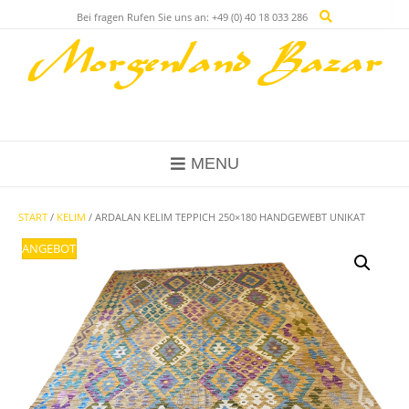
Skip
Bei fragen Rufen Sie uns an: +49 (0) 40 18 033 286
to
content
MENU
START
/
KELIM
/ ARDALAN KELIM TEPPICH 250×180 HANDGEWEBT UNIKAT
ANGEBOT!