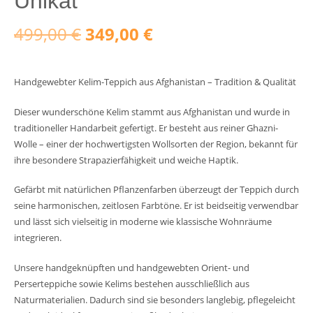
Unikat
Ursprünglicher
Aktueller
499,00
€
349,00
€
Preis
Preis
Handgewebter Kelim-Teppich aus Afghanistan – Tradition & Qualität
war:
ist:
Dieser wunderschöne Kelim stammt aus Afghanistan und wurde in
499,00 €
349,00 €.
traditioneller Handarbeit gefertigt. Er besteht aus reiner Ghazni-
Wolle – einer der hochwertigsten Wollsorten der Region, bekannt für
ihre besondere Strapazierfähigkeit und weiche Haptik.
Gefärbt mit natürlichen Pflanzenfarben überzeugt der Teppich durch
seine harmonischen, zeitlosen Farbtöne. Er ist beidseitig verwendbar
und lässt sich vielseitig in moderne wie klassische Wohnräume
integrieren.
Unsere handgeknüpften und handgewebten Orient- und
Perserteppiche sowie Kelims bestehen ausschließlich aus
Naturmaterialien. Dadurch sind sie besonders langlebig, pflegeleicht