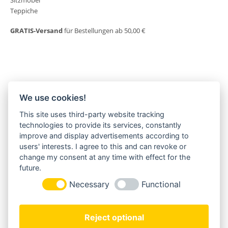
Sitzmöbel
Teppiche
GRATIS-Versand
für Bestellungen ab 50,00 €
We use cookies!
This site uses third-party website tracking
MORGENLAND-BAZAR
technologies to provide its services, constantly
Herderstraße 2
improve and display advertisements according to
22085 Hamburg
users' interests. I agree to this and can revoke or
+49(0)40 18 033 286
change my consent at any time with effect for the
info@morgenland-bazar.de
future.
www.morgenland-bazar.de
Necessary
Functional
FOLGEN SIE UNS:
Reject optional