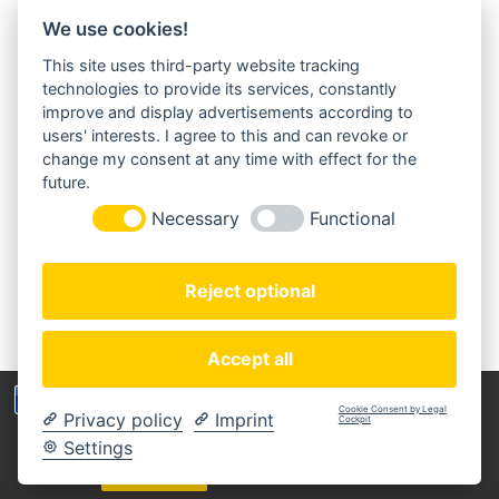
We use cookies!
This site uses third-party website tracking
MORGENLAND-BAZAR
technologies to provide its services, constantly
Herderstraße 2
improve and display advertisements according to
22085 Hamburg
users' interests. I agree to this and can revoke or
+49(0)40 18 033 286
change my consent at any time with effect for the
info@morgenland-bazar.de
future.
www.morgenland-bazar.de
Necessary
Functional
FOLGEN SIE UNS:
Reject optional
Accept all
Wir benutzen Cookies um die Nutzerfreundlichkeit
Cookie Consent by Legal
Privacy policy
Imprint
der Webseite zu verbessen. Durch Deinen Besuch
Cockpit
Copyright © 2020 Morgenland-Bazar
stimmst Du dem zu.
Settings
MEIN KONTO
ZAHLUNGSARTEN
IMPRESSUM
DATENSCHUTZERKLÄRUNG
AGB
WIDERRUFSBELEHRUNG
Verstanden
Weitere Informationen