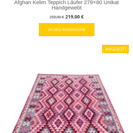
Afghan Kelim Teppich Läufer 279×80 Unikat
Handgewebt
Ursprünglicher
Aktueller
219,00
€
259,00
€
Preis
Preis
IN DEN WARENKORB
war:
ist:
259,00 €
219,00 €.
ANGEBOT!