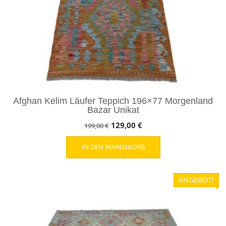
Afghan Kelim Läufer Teppich 196×77 Morgenland
Bazar Unikat
Ursprünglicher
Aktueller
129,00
€
199,00
€
Preis
Preis
IN DEN WARENKORB
war:
ist:
199,00 €
129,00 €.
ANGEBOT!