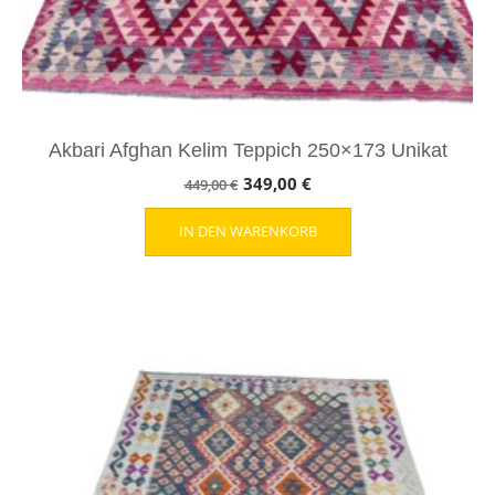
Akbari Afghan Kelim Teppich 250×173 Unikat
Ursprünglicher
Aktueller
349,00
€
449,00
€
Preis
Preis
IN DEN WARENKORB
war:
ist:
449,00 €
349,00 €.