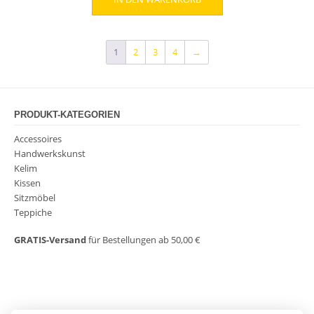
war:
ist:
499,00 €
349,00 €.
1
2
3
4
→
PRODUKT-KATEGORIEN
Accessoires
Handwerkskunst
Kelim
Kissen
Sitzmöbel
Teppiche
GRATIS-Versand
für Bestellungen ab 50,00 €