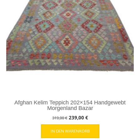
Afghan Kelim Teppich 202×154 Handgewebt
Morgenland Bazar
Ursprünglicher
Aktueller
239,00
€
319,00
€
Preis
Preis
IN DEN WARENKORB
war:
ist: