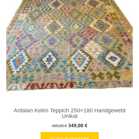
Ardalan Kelim Teppich 250×180 Handgewebt
Unikat
Ursprünglicher
Aktueller
349,00
€
499,00
€
Preis
Preis
IN DEN WARENKORB