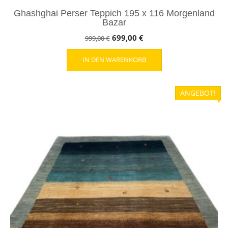
Ghashghai Perser Teppich 195 x 116 Morgenland
Bazar
Ursprünglicher
Aktueller
699,00
€
999,00
€
Preis
Preis
IN DEN WARENKORB
war:
ist:
999,00 €
699,00 €.
ANGEBOT!