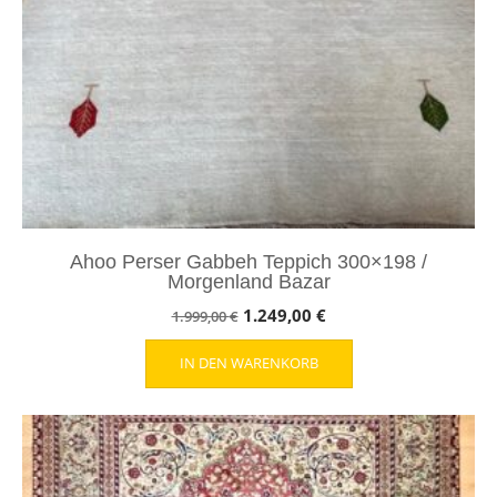
Ahoo Perser Gabbeh Teppich 300×198 /
Morgenland Bazar
Ursprünglicher
Aktueller
1.249,00
€
1.999,00
€
Preis
Preis
IN DEN WARENKORB
war:
ist:
1.999,00 €
1.249,00 €.