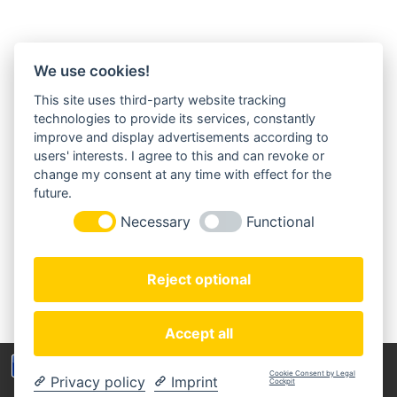
We use cookies!
This site uses third-party website tracking
MORGENLAND-BAZAR
technologies to provide its services, constantly
Herderstraße 2
improve and display advertisements according to
22085 Hamburg
users' interests. I agree to this and can revoke or
+49(0)40 18 033 286
change my consent at any time with effect for the
info@morgenland-bazar.de
future.
www.morgenland-bazar.de
Necessary
Functional
FOLGEN SIE UNS:
Reject optional
Accept all
Wir benutzen Cookies um die Nutzerfreundlichkeit
Cookie Consent by Legal
Privacy policy
Imprint
der Webseite zu verbessen. Durch Deinen Besuch
Cockpit