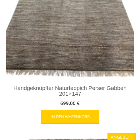
Handgeknüpfter Naturteppich Perser Gabbeh
201×147
699,00
€
IN DEN WARENKORB
ANGEBOT!