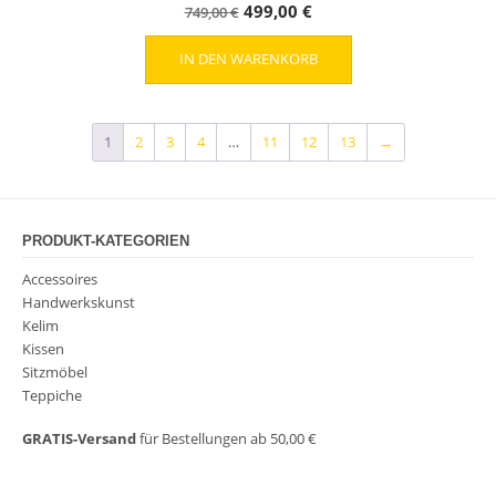
Ursprünglicher
Aktueller
499,00
€
749,00
€
Preis
Preis
IN DEN WARENKORB
war:
ist:
749,00 €
499,00 €.
1
2
3
4
…
11
12
13
→
PRODUKT-KATEGORIEN
Accessoires
Handwerkskunst
Kelim
Kissen
Sitzmöbel
Teppiche
GRATIS-Versand
für Bestellungen ab 50,00 €