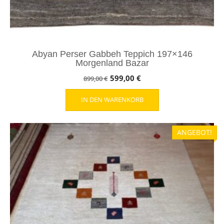
Abyan Perser Gabbeh Teppich 197×146
Morgenland Bazar
Ursprünglicher
Aktueller
599,00
€
899,00
€
Preis
Preis
IN DEN WARENKORB
war:
ist:
899,00 €
599,00 €.
ANGEBOT!