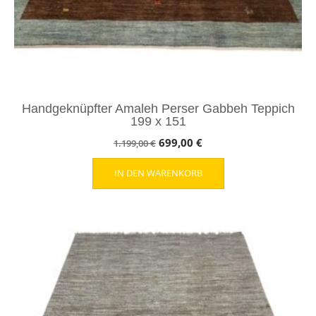
Handgeknüpfter Amaleh Perser Gabbeh Teppich
199 x 151
Ursprünglicher
Aktueller
699,00
€
1.199,00
€
Preis
Preis
IN DEN WARENKORB
war:
ist:
1.199,00 €
699,00 €.