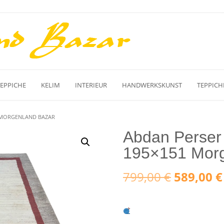
TEPPICHE
KELIM
INTERIEUR
HANDWERKSKUNST
TEPPICH
1 MORGENLAND BAZAR
Abdan Perser
195×151 Morg
Ursprüng
799,00
€
589,00
€
Preis
war: