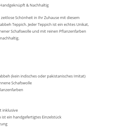
 Handgeknüpft & Nachhaltig
589,00 €.
zeitlose Schönheit in Ihr Zuhause mit diesem
bbeh Teppich. Jeder Teppich ist ein echtes Unikat,
nnener Schafswolle und mit reinen Pflanzenfarben
 nachhaltig.
abbeh (kein indisches oder pakistanisches Imitat)
nnene Schafswolle
flanzenfarben
at inklusive
 ist ein handgefertigtes Einzelstück
zung