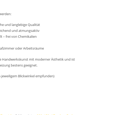
werden:
e und langlebige Qualität
eichend und atmungsaktiv
t – frei von Chemikalien
lafzimmer oder Arbeitsräume
lle Handwerkskunst mit moderner Ästhetik und ist
izung bestens geeignet.
 jeweiligem Blickwinkel empfunden)