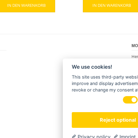
IN DEN WARENKORB
IN DEN WARENKORB
war:
ist:
war:
ist:
1.999,00 €
1.249,00 €.
579,00 €
379
MO
Her
22
We use cookies!
+49
inf
This site uses third-party websi
ww
improve and display advertisemen
revoke or change my consent at 
FO
Reject optional
Privacy policy
Imprint