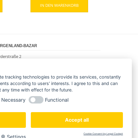
IN DEN WARENKORB
war:
ist:
,00 €.
799,00 €
449,00 €.
RGENLAND-BAZAR
derstraße 2
085 Hamburg
(0)40 18 033 286
o@morgenland-bazar.de
te tracking technologies to provide its services, constantly
w.morgenland-bazar.de
ts according to users' interests. I agree to this and can
any time with effect for the future.
LGEN SIE UNS:
Necessary
Functional
Accept all
Cookie Consent by Legal Cockpit
Settings