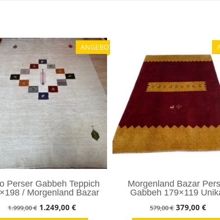
ANGEBOT!
o Perser Gabbeh Teppich
Morgenland Bazar Pers
×198 / Morgenland Bazar
Gabbeh 179×119 Unik
Ursprünglicher
Aktueller
Ursprünglic
Akt
1.249,00
€
379,00
€
1.999,00
€
579,00
€
Preis
Preis
Preis
Prei