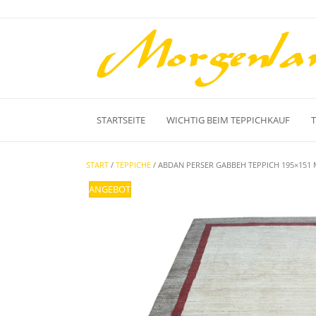
Skip
to
content
STARTSEITE
WICHTIG BEIM TEPPICHKAUF
START
/
TEPPICHE
/ ABDAN PERSER GABBEH TEPPICH 195×15
ANGEBOT!