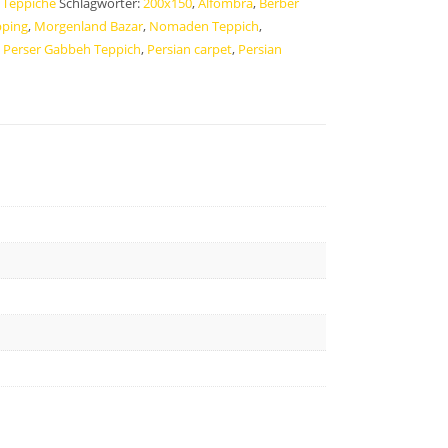
:
Teppiche
Schlagwörter:
200x150
,
Alfombra
,
Berber
pping
,
Morgenland Bazar
,
Nomaden Teppich
,
,
Perser Gabbeh Teppich
,
Persian carpet
,
Persian