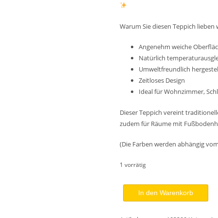
Warum Sie diesen Teppich lieben 
Angenehm weiche Oberfläch
Natürlich temperaturausgl
Umweltfreundlich hergestell
Zeitloses Design
Ideal für Wohnzimmer, Sch
Dieser Teppich vereint traditione
zudem für Räume mit Fußbodenhe
(Die Farben werden abhängig vom
1 vorrätig
Abdan
In den Warenkorb
Perser
Gabbeh