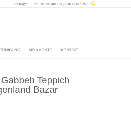
Bei fragen Rufen Sie uns an: +49 (0) 40 18 033 286
REINIGUNG
MEIN KONTO
KONTAKT
 Gabbeh Teppich
enland Bazar
licher
Aktueller
Preis
ist: