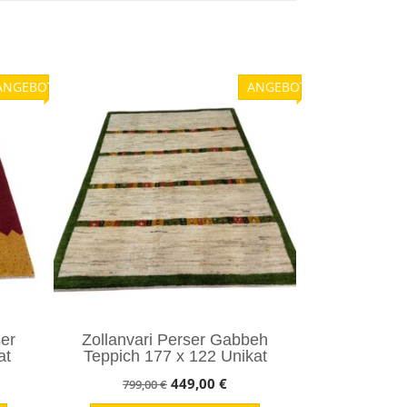
ANGEBOT!
ANGEBOT!
er
Zollanvari Perser Gabbeh
at
Teppich 177 x 122 Unikat
her
ueller
Ursprünglicher
Aktueller
449,00
€
799,00
€
s
Preis
Preis