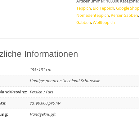
Artikelnummer:
103300
Kategorie
Teppich
Teppich
,
Bio Teppich
,
Google Sho
195x151
Nomadenteppich
,
Perser Gabbeh
Morgenland
Gabbeh
,
Wollteppich
Bazar
Menge
zliche Informationen
195×151 cm
Handgesponnene Hochland Schurwolle
land/Provinz:
Persien / Fars
te:
ca. 90.000 pro m²
ung:
Handgeknüpft