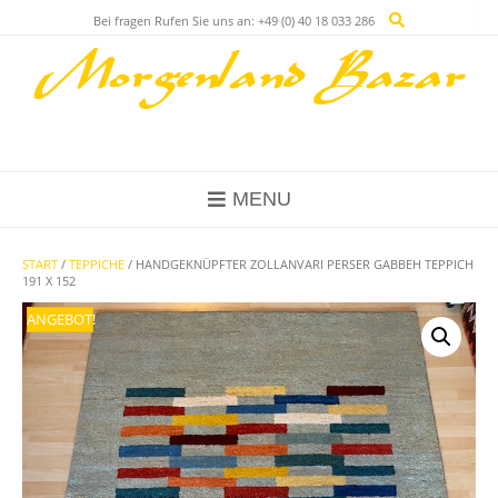
Skip
Bei fragen Rufen Sie uns an: +49 (0) 40 18 033 286
to
content
MENU
START
/
TEPPICHE
/ HANDGEKNÜPFTER ZOLLANVARI PERSER GABBEH TEPPICH
191 X 152
ANGEBOT!