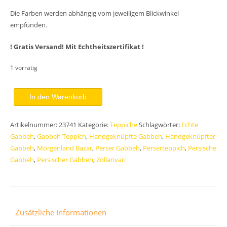
Die Farben werden abhängig vom jeweiligem Blickwinkel
empfunden.
! Gratis Versand! Mit Echtheitszertifikat !
1 vorrätig
Handgeknüpfter
In den Warenkorb
Zollanvari
Perser
Artikelnummer:
23741
Kategorie:
Teppiche
Schlagwörter:
Echte
Gabbeh
Gabbeh
,
Gabbeh Teppich
,
Handgeknüpfte Gabbeh
,
Handgeknüpfter
Teppich
Gabbeh
,
Morgenland Bazar
,
Perser Gabbeh
,
Perserteppich
,
Persische
191
Gabbeh
,
Persischer Gabbeh
,
Zollanvari
x
152
Menge
Zusätzliche Informationen