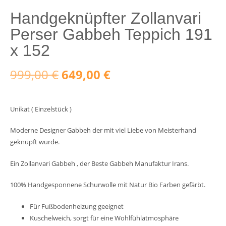
Handgeknüpfter Zollanvari
Perser Gabbeh Teppich 191
x 152
Ursprünglicher
Aktueller
999,00
€
649,00
€
Preis
Preis
Unikat ( Einzelstück )
war:
ist:
Moderne Designer Gabbeh der mit viel Liebe von Meisterhand
999,00 €
649,00 €.
geknüpft wurde.
Ein Zollanvari Gabbeh , der Beste Gabbeh Manufaktur Irans.
100% Handgesponnene Schurwolle mit Natur Bio Farben gefärbt.
Für Fußbodenheizung geeignet
Kuschelweich, sorgt für eine Wohlfühlatmosphäre