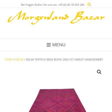
Skip
Bei fragen Rufen Sie uns an: +49 (0) 40 18 033 286
to
content
MENU
START
/
KELIM
/ KELIM TEPPICH IBIZA BOHO 200×137 UNIKAT HANDGEWEBT