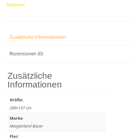
Zibafarina
Handgewebt
Menge
Zusätzliche Informationen
Rezensionen (0)
Zusätzliche
Informationen
Größe:
200×137 cm
Marke
Morgenland Bazar
Flor: