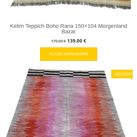
Kelim Teppich Boho Rana 150×104 Morgenland
Bazar
Ursprünglicher
Aktueller
139,00
€
179,00
€
Preis
Preis
IN DEN WARENKORB
war:
ist:
179,00 €
139,00 €.
ANGEBOT!