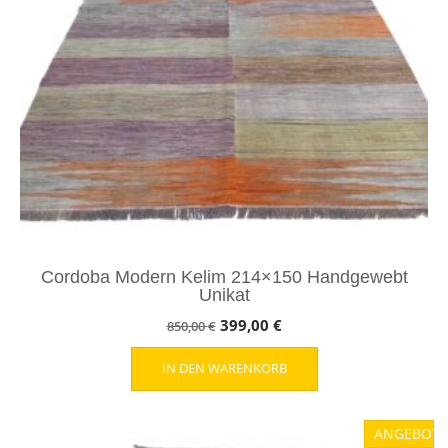
Cordoba Modern Kelim 214×150 Handgewebt
Unikat
Ursprünglicher
Aktueller
399,00
€
850,00
€
Preis
Preis
IN DEN WARENKORB
war:
ist:
850,00 €
399,00 €.
ANGEBOT!