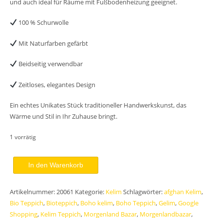
und auch ideal für Räume mit Fußbodenheizung geeignet.
100 % Schurwolle
Mit Naturfarben gefärbt
Beidseitig verwendbar
Zeitloses, elegantes Design
Ein echtes Unikates Stück traditioneller Handwerkskunst, das
Wärme und Stil in Ihr Zuhause bringt.
1 vorrätig
Kelim
In den Warenkorb
Teppich
Ibiza
Artikelnummer:
20061
Kategorie:
Kelim
Schlagwörter:
afghan Kelim
,
Boho
Bio Teppich
,
Bioteppich
,
Boho kelim
,
Boho Teppich
,
Gelim
,
Google
200x137
Shopping
,
Kelim Teppich
,
Morgenland Bazar
,
Morgenlandbazar
,
Unikat