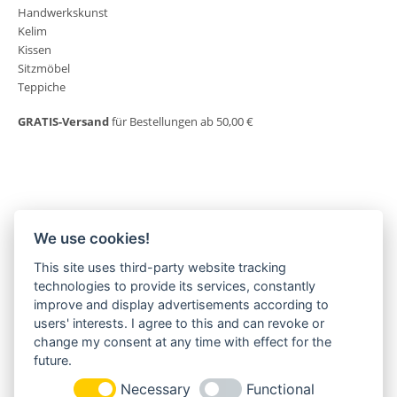
Handwerkskunst
Kelim
Kissen
Sitzmöbel
Teppiche
GRATIS-Versand
für Bestellungen ab 50,00 €
We use cookies!
This site uses third-party website tracking
MORGENLAND-BAZAR
technologies to provide its services, constantly
Herderstraße 2
improve and display advertisements according to
22085 Hamburg
users' interests. I agree to this and can revoke or
+49(0)40 18 033 286
change my consent at any time with effect for the
info@morgenland-bazar.de
future.
www.morgenland-bazar.de
Necessary
Functional