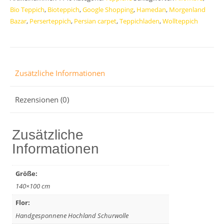
Unikat
Bio Teppich
,
Bioteppich
,
Google Shopping
,
Hamedan
,
Morgenland
Morgenland
Bazar
,
Perserteppich
,
Persian carpet
,
Teppichladen
,
Wollteppich
Bazar
Menge
Zusätzliche Informationen
Rezensionen (0)
Zusätzliche
Informationen
Größe:
140×100 cm
Flor:
Handgesponnene Hochland Schurwolle