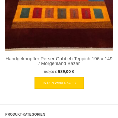
Handgeknüpfter Perser Gabbeh Teppich 196 x 149
/ Morgenland Bazar
Ursprünglicher
Aktueller
589,00
€
849,00
€
Preis
Preis
IN DEN WARENKORB
war:
ist:
849,00 €
589,00 €.
PRODUKT-KATEGORIEN