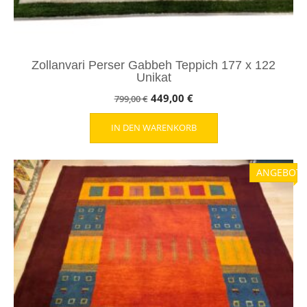
Zollanvari Perser Gabbeh Teppich 177 x 122
Unikat
Ursprünglicher
Aktueller
449,00
€
799,00
€
Preis
Preis
IN DEN WARENKORB
war:
ist:
799,00 €
449,00 €.
ANGEBOT!