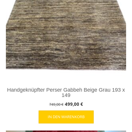
Handgeknüpfter Perser Gabbeh Beige Grau 193 x
149
Ursprünglicher
Aktueller
499,00
€
749,00
€
Preis
Preis
IN DEN WARENKORB
war:
ist:
749,00 €
499,00 €.