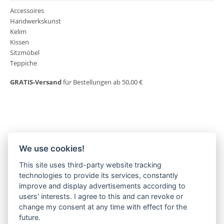
Accessoires
Handwerkskunst
Kelim
Kissen
Sitzmöbel
Teppiche
GRATIS-Versand
für Bestellungen ab 50,00 €
We use cookies!
This site uses third-party website tracking
MORGENLAND-BAZAR
technologies to provide its services, constantly
Herderstraße 2
improve and display advertisements according to
22085 Hamburg
users' interests. I agree to this and can revoke or
+49(0)40 18 033 286
change my consent at any time with effect for the
info@morgenland-bazar.de
future.
www.morgenland-bazar.de