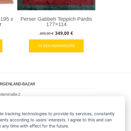
 195 x
Perser Gabbeh Teppich Pardis
r
177×114
her
ueller
Ursprünglicher
Aktueller
349,00
€
499,00
€
s
Preis
Preis
IN DEN WARENKORB
war:
ist:
,00 €.
499,00 €
349,00 €.
RGENLAND-BAZAR
derstraße 2
085 Hamburg
(0)40 18 033 286
o@morgenland-bazar.de
te tracking technologies to provide its services, constantly
w.morgenland-bazar.de
ts according to users' interests. I agree to this and can
any time with effect for the future.
LGEN SIE UNS: