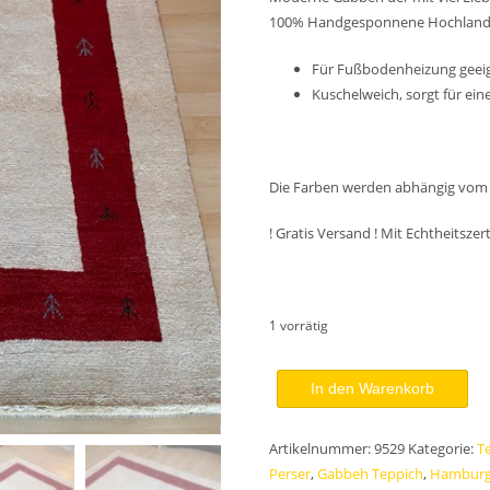
100% Handgesponnene Hochland Sc
549,00 €
Für Fußbodenheizung geei
Kuschelweich, sorgt für e
Die Farben werden abhängig vom 
! Gratis Versand ! Mit Echtheitszert
1 vorrätig
Perser
In den Warenkorb
Gabbeh
Teppich
Artikelnummer:
9529
Kategorie:
T
Royal
Perser
,
Gabbeh Teppich
,
Hamburg
177x121