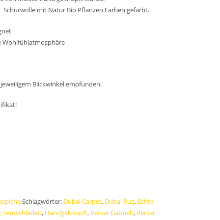
hurwolle mit Natur Bio Pflanzen Farben gefärbt.
379,00 €.
gnet
ine Wohlfühlatmosphäre
jeweiligem Blickwinkel empfunden.
ifikat!
eppiche
Schlagwörter:
Dubai Carpet
,
Dubai Rug
,
Echte
 Teppichladen
,
Handgeknüpft
,
Perser Gabbeh
,
Perser