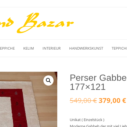
TEPPICHE
KELIM
INTERIEUR
HANDWERKSKUNST
TEPPICH
Perser Gabbe
177×121
Ursprüng
549,00
€
379,00
€
Preis
Unikat ( Einzelstück )
war:
Moderne Gabbeh der mit viel Lie