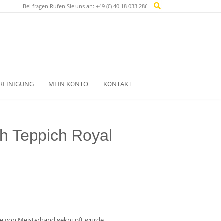
Bei fragen Rufen Sie uns an: +49 (0) 40 18 033 286
REINIGUNG
MEIN KONTO
KONTAKT
h Teppich Royal
licher
Aktueller
Preis
ist:
be von Meisterhand geknüpft wurde.