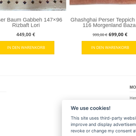
ser Baum Gabbeh 147×96
Ghashghai Perser Teppich
Rizbaft Lori
116 Morgenland Baza
Ursprünglic
Akt
449,00
€
699,00
€
999,00
€
Preis
Prei
IN DEN WARENKORB
IN DEN WARENKORB
war:
ist:
999,00 €
699
MO
Her
22
We use cookies!
+49
inf
This site uses third-party websi
ww
improve and display advertisemen
revoke or change my consent at 
FO