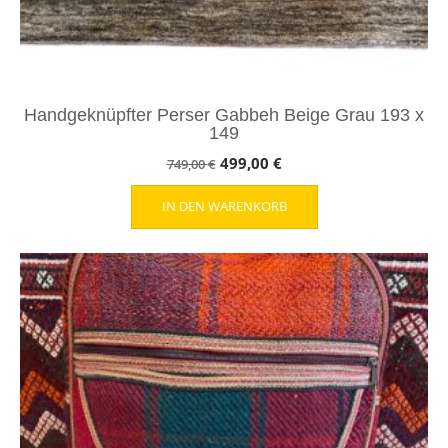
Handgeknüpfter Perser Gabbeh Beige Grau 193 x
149
Ursprünglicher
Aktueller
499,00
€
749,00
€
Preis
Preis
IN DEN WARENKORB
war:
ist:
749,00 €
499,00 €.