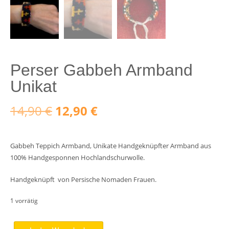
Perser Gabbeh Armband
Unikat
Ursprünglicher
Aktueller
14,90
€
12,90
€
Preis
Preis
Gabbeh Teppich Armband, Unikate Handgeknüpfter Armband aus
war:
ist:
100% Handgesponnen Hochlandschurwolle.
14,90 €
12,90 €.
Handgeknüpft von Persische Nomaden Frauen.
1 vorrätig
Perser