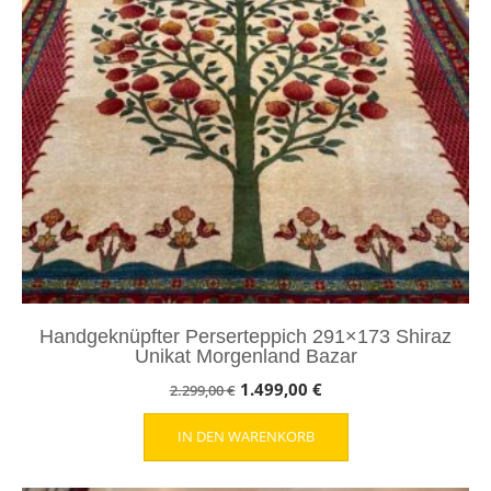
Handgeknüpfter Perserteppich 291×173 Shiraz
Unikat Morgenland Bazar
Ursprünglicher
Aktueller
1.499,00
€
2.299,00
€
Preis
Preis
IN DEN WARENKORB
war:
ist:
2.299,00 €
1.499,00 €.