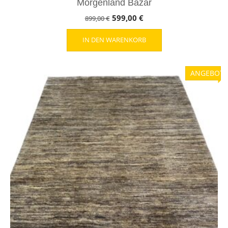
Morgenland Bazar
Ursprünglicher
Aktueller
599,00
€
899,00
€
Preis
Preis
IN DEN WARENKORB
war:
ist:
899,00 €
599,00 €.
ANGEBOT!