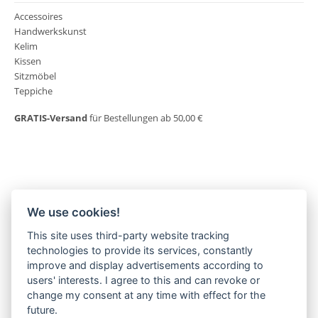
Accessoires
Handwerkskunst
Kelim
Kissen
Sitzmöbel
Teppiche
GRATIS-Versand
für Bestellungen ab 50,00 €
We use cookies!
This site uses third-party website tracking
MORGENLAND-BAZAR
technologies to provide its services, constantly
Herderstraße 2
improve and display advertisements according to
22085 Hamburg
users' interests. I agree to this and can revoke or
+49(0)40 18 033 286
change my consent at any time with effect for the
info@morgenland-bazar.de
future.
www.morgenland-bazar.de