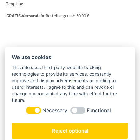
Teppiche
GRATIS-Versand
für Bestellungen ab 50,00 €
We use cookies!
This site uses third-party website tracking
MORGENLAND-BAZAR
technologies to provide its services, constantly
Herderstraße 2
improve and display advertisements according to
22085 Hamburg
users' interests. I agree to this and can revoke or
+49(0)40 18 033 286
change my consent at any time with effect for the
info@morgenland-bazar.de
future.
www.morgenland-bazar.de
Necessary
Functional
FOLGEN SIE UNS:
Reject optional