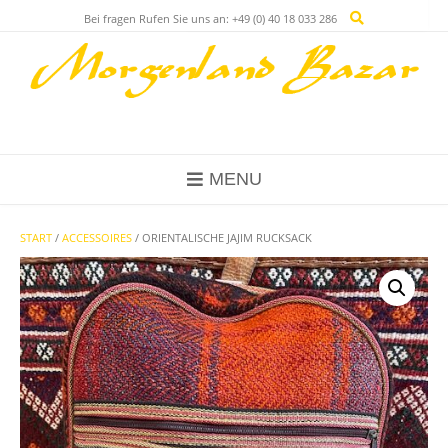
Skip
Bei fragen Rufen Sie uns an: +49 (0) 40 18 033 286
to
content
MENU
START
/
ACCESSOIRES
/ ORIENTALISCHE JAJIM RUCKSACK