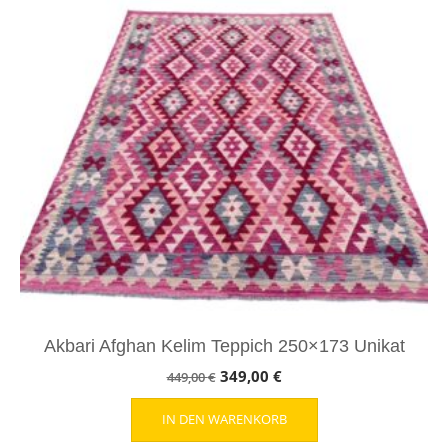
Akbari Afghan Kelim Teppich 250×173 Unikat
Ursprünglicher
Aktueller
349,00
€
449,00
€
Preis
Preis
IN DEN WARENKORB
war:
ist: