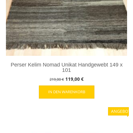
Perser Kelim Nomad Unikat Handgewebt 149 x
101
Ursprünglicher
Aktueller
119,00
€
219,00
€
Preis
Preis
IN DEN WARENKORB
war:
ist:
219,00 €
119,00 €.
ANGEBOT!