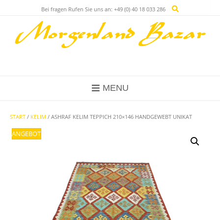
Skip
Bei fragen Rufen Sie uns an: +49 (0) 40 18 033 286
to
content
MENU
START
/
KELIM
/ ASHRAF KELIM TEPPICH 210×146 HANDGEWEBT UNIKAT
ANGEBOT!