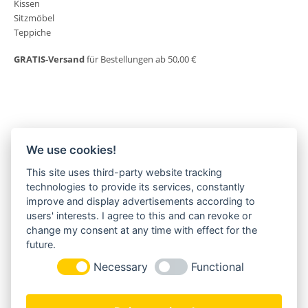
Kissen
Sitzmöbel
Teppiche
GRATIS-Versand
für Bestellungen ab 50,00 €
We use cookies!
This site uses third-party website tracking
MORGENLAND-BAZAR
technologies to provide its services, constantly
Herderstraße 2
improve and display advertisements according to
22085 Hamburg
users' interests. I agree to this and can revoke or
+49(0)40 18 033 286
change my consent at any time with effect for the
info@morgenland-bazar.de
future.
www.morgenland-bazar.de
Necessary
Functional
FOLGEN SIE UNS: