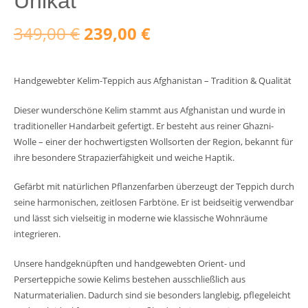
Unikat
Ursprünglicher
Aktueller
349,00
€
239,00
€
Preis
Preis
Handgewebter Kelim-Teppich aus Afghanistan – Tradition & Qualität
war:
ist:
Dieser wunderschöne Kelim stammt aus Afghanistan und wurde in
349,00 €
239,00 €.
traditioneller Handarbeit gefertigt. Er besteht aus reiner Ghazni-
Wolle – einer der hochwertigsten Wollsorten der Region, bekannt für
ihre besondere Strapazierfähigkeit und weiche Haptik.
Gefärbt mit natürlichen Pflanzenfarben überzeugt der Teppich durch
seine harmonischen, zeitlosen Farbtöne. Er ist beidseitig verwendbar
und lässt sich vielseitig in moderne wie klassische Wohnräume
integrieren.
Unsere handgeknüpften und handgewebten Orient- und
Perserteppiche sowie Kelims bestehen ausschließlich aus
Naturmaterialien. Dadurch sind sie besonders langlebig, pflegeleicht