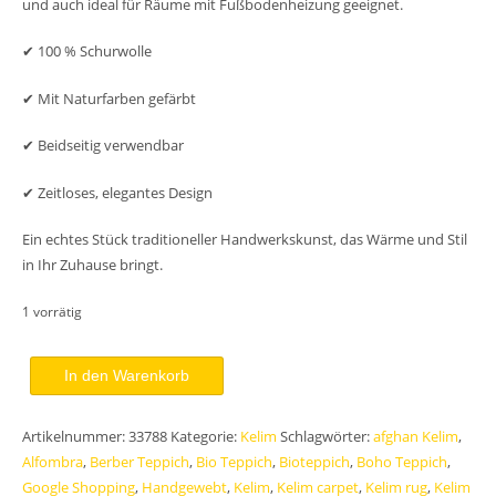
und auch ideal für Räume mit Fußbodenheizung geeignet.
✔ 100 % Schurwolle
✔ Mit Naturfarben gefärbt
✔ Beidseitig verwendbar
✔ Zeitloses, elegantes Design
Ein echtes Stück traditioneller Handwerkskunst, das Wärme und Stil
in Ihr Zuhause bringt.
1 vorrätig
Ashraf
In den Warenkorb
Kelim
Teppich
Artikelnummer:
33788
Kategorie:
Kelim
Schlagwörter:
afghan Kelim
,
210x146
Alfombra
,
Berber Teppich
,
Bio Teppich
,
Bioteppich
,
Boho Teppich
,
Handgewebt
Google Shopping
,
Handgewebt
,
Kelim
,
Kelim carpet
,
Kelim rug
,
Kelim
Unikat