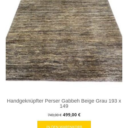
Handgeknüpfter Perser Gabbeh Beige Grau 193 x
149
Ursprünglicher
Aktueller
499,00
€
749,00
€
Preis
Preis
IN DEN WARENKORB