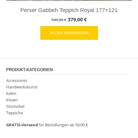
Perser Gabbeh Teppich Royal 177×121
Ursprünglicher
Aktueller
379,00
€
549,00
€
Preis
Preis
IN DEN WARENKORB
war:
ist:
549,00 €
379,00 €.
PRODUKT-KATEGORIEN
Accessoires
Handwerkskunst
Kelim
Kissen
Sitzmöbel
Teppiche
GRATIS-Versand
für Bestellungen ab 50,00 €