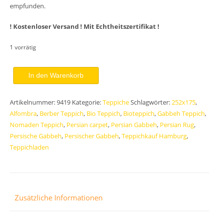
empfunden.
! Kostenloser Versand ! Mit Echtheitszertifikat !
1 vorrätig
Perser
In den Warenkorb
Gabbeh
Teppich
Artikelnummer:
9419
Kategorie:
Teppiche
Schlagwörter:
252x175
,
Morgenland
Alfombra
,
Berber Teppich
,
Bio Teppich
,
Bioteppich
,
Gabbeh Teppich
,
Bazar
Nomaden Teppich
,
Persian carpet
,
Persian Gabbeh
,
Persian Rug
,
252x175
Persische Gabbeh
,
Persischer Gabbeh
,
Teppichkauf Hamburg
,
Unikat
Teppichladen
Menge
Zusätzliche Informationen