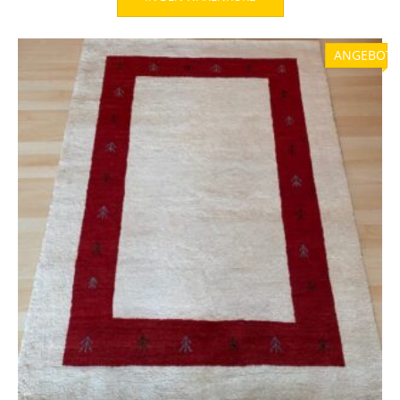
war:
ist:
749,00 €
499,00 €.
ANGEBOT!