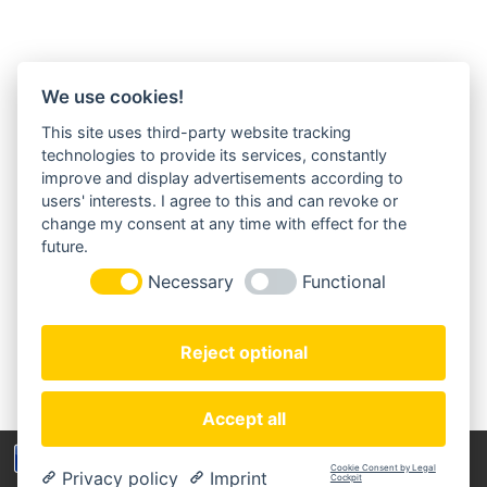
We use cookies!
This site uses third-party website tracking
MORGENLAND-BAZAR
technologies to provide its services, constantly
Herderstraße 2
improve and display advertisements according to
22085 Hamburg
users' interests. I agree to this and can revoke or
+49(0)40 18 033 286
change my consent at any time with effect for the
info@morgenland-bazar.de
future.
www.morgenland-bazar.de
Necessary
Functional
FOLGEN SIE UNS:
Reject optional
Accept all
Wir benutzen Cookies um die Nutzerfreundlichkeit
Cookie Consent by Legal
Privacy policy
Imprint
der Webseite zu verbessen. Durch Deinen Besuch
Cockpit