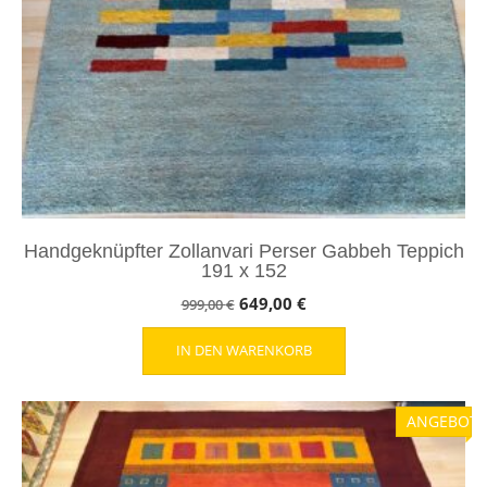
Handgeknüpfter Zollanvari Perser Gabbeh Teppich
191 x 152
Ursprünglicher
Aktueller
649,00
€
999,00
€
Preis
Preis
IN DEN WARENKORB
war:
ist:
999,00 €
649,00 €.
ANGEBOT!