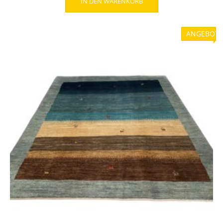
IN DEN WARENKORB
war:
ist:
849,00 €
589,00 €.
ANGEBOT!