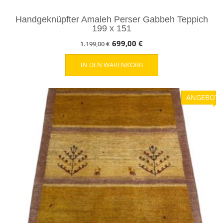
Handgeknüpfter Amaleh Perser Gabbeh Teppich
199 x 151
Ursprünglicher
Aktueller
699,00
€
1.199,00
€
Preis
Preis
IN DEN WARENKORB
war:
ist:
1.199,00 €
699,00 €.
ANGEBOT!