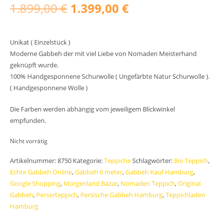
Ursprünglicher
Aktueller
1.899,00
€
1.399,00
€
Preis
Preis
Unikat ( Einzelstück )
war:
ist:
Moderne Gabbeh der mit viel Liebe von Nomaden Meisterhand
geknüpft wurde.
1.899,00 €
1.399,00 €.
100% Handgesponnene Schurwolle ( Ungefärbte Natur Schurwolle ).
( Handgesponnene Wolle )
Die Farben werden abhängig vom jeweiligem Blickwinkel
empfunden.
Nicht vorrätig
Artikelnummer:
8750
Kategorie:
Teppiche
Schlagwörter:
Bio Teppich
,
Echte Gabbeh Online
,
Gabbeh 6 meter
,
Gabbeh Kauf Hamburg
,
Google Shopping
,
Morgenland Bazar
,
Nomaden Teppich
,
Original
Gabbeh
,
Perserteppich
,
Persische Gabbeh Hamburg
,
Teppichladen
Hamburg