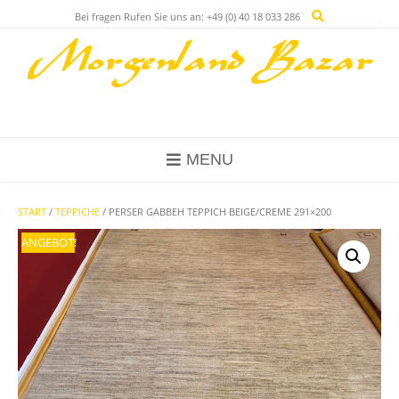
Skip
Bei fragen Rufen Sie uns an: +49 (0) 40 18 033 286
to
content
MENU
START
/
TEPPICHE
/ PERSER GABBEH TEPPICH BEIGE/CREME 291×200
ANGEBOT!