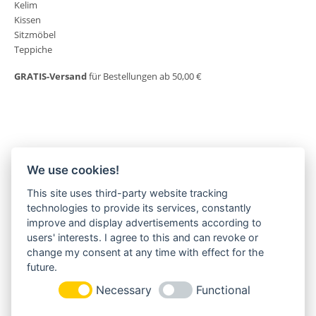
Kelim
Kissen
Sitzmöbel
Teppiche
GRATIS-Versand
für Bestellungen ab 50,00 €
We use cookies!
This site uses third-party website tracking
MORGENLAND-BAZAR
technologies to provide its services, constantly
Herderstraße 2
improve and display advertisements according to
22085 Hamburg
users' interests. I agree to this and can revoke or
+49(0)40 18 033 286
change my consent at any time with effect for the
info@morgenland-bazar.de
future.
www.morgenland-bazar.de
Necessary
Functional
FOLGEN SIE UNS: