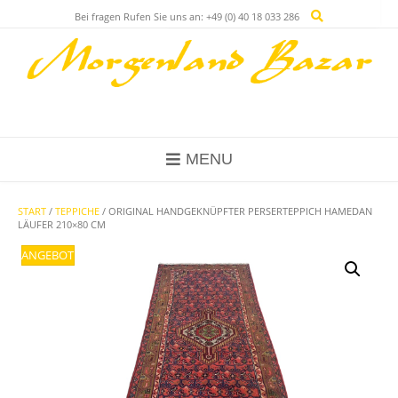
Skip
Bei fragen Rufen Sie uns an: +49 (0) 40 18 033 286
to
content
MENU
START
/
TEPPICHE
/ ORIGINAL HANDGEKNÜPFTER PERSERTEPPICH HAMEDAN
LÄUFER 210×80 CM
ANGEBOT!