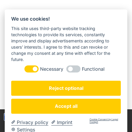
We use cookies!
This site uses third-party website tracking
MORGENLAND-BAZAR
technologies to provide its services, constantly
Herderstraße 2
improve and display advertisements according to
22085 Hamburg
users' interests. I agree to this and can revoke or
+49(0)40 18 033 286
change my consent at any time with effect for the
info@morgenland-bazar.de
future.
www.morgenland-bazar.de
Necessary
Functional
FOLGEN SIE UNS:
Reject optional
Accept all
Wir benutzen Cookies um die Nutzerfreundlichkeit
Cookie Consent by Legal
Privacy policy
Imprint
der Webseite zu verbessen. Durch Deinen Besuch
Cockpit
Copyright © 2020 Morgenland-Bazar
stimmst Du dem zu.
Settings