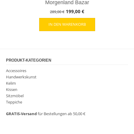
Morgenland Bazar
Ursprünglicher
Aktueller
199,00
€
289,00
€
Preis
Preis
IN DEN WARENKORB
war:
ist:
289,00 €
199,00 €.
PRODUKT-KATEGORIEN
Accessoires
Handwerkskunst
Kelim
Kissen
Sitzmöbel
Teppiche
GRATIS-Versand
für Bestellungen ab 50,00 €