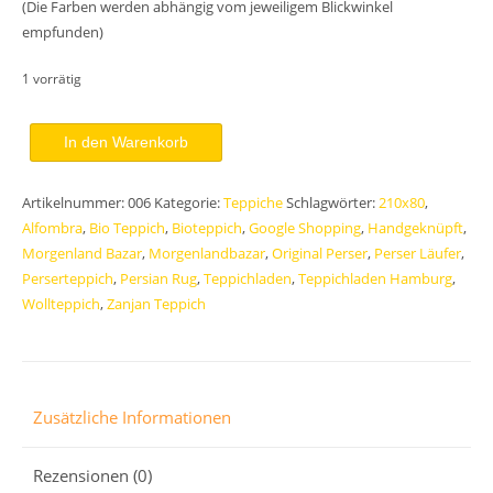
(Die Farben werden abhängig vom jeweiligem Blickwinkel
empfunden)
1 vorrätig
Original
In den Warenkorb
Handgeknüpfter
Perserteppich
Artikelnummer:
006
Kategorie:
Teppiche
Schlagwörter:
210x80
,
Hamedan
Alfombra
,
Bio Teppich
,
Bioteppich
,
Google Shopping
,
Handgeknüpft
,
Läufer
Morgenland Bazar
,
Morgenlandbazar
,
Original Perser
,
Perser Läufer
,
210x80
Perserteppich
,
Persian Rug
,
Teppichladen
,
Teppichladen Hamburg
,
cm
Wollteppich
,
Zanjan Teppich
Menge
Zusätzliche Informationen
Rezensionen (0)