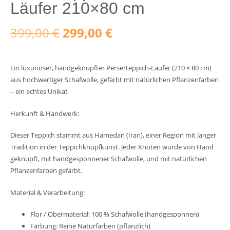
Läufer 210×80 cm
Ursprünglicher
Aktueller
399,00
€
299,00
€
Preis
Preis
Ein luxuriöser, handgeknüpfter Perserteppich-Läufer (210 × 80 cm)
war:
ist:
aus hochwertiger Schafwolle, gefärbt mit natürlichen Pflanzenfarben
– ein echtes Unikat
399,00 €
299,00 €.
Herkunft & Handwerk:
Dieser Teppich stammt aus Hamedan (Iran), einer Region mit langer
Tradition in der Teppichknüpfkunst. Jeder Knoten wurde von Hand
geknüpft, mit handgesponnener Schafwolle, und mit natürlichen
Pflanzenfarben gefärbt.
Material & Verarbeitung:
Flor / Obermaterial: 100 % Schafwolle (handgesponnen)
Färbung: Reine Naturfarben (pflanzlich)