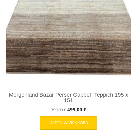
Morgenland Bazar Perser Gabbeh Teppich 195 x
151
Ursprünglicher
Aktueller
499,00
€
799,00
€
Preis
Preis
IN DEN WARENKORB
war:
ist:
799,00 €
499,00 €.