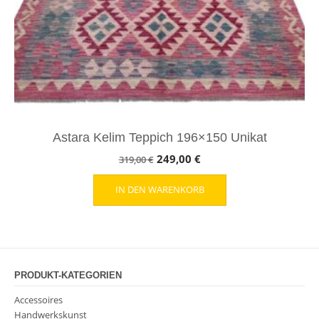
Astara Kelim Teppich 196×150 Unikat
Ursprünglicher
Aktueller
249,00
€
319,00
€
Preis
Preis
IN DEN WARENKORB
war:
ist:
319,00 €
249,00 €.
PRODUKT-KATEGORIEN
Accessoires
Handwerkskunst