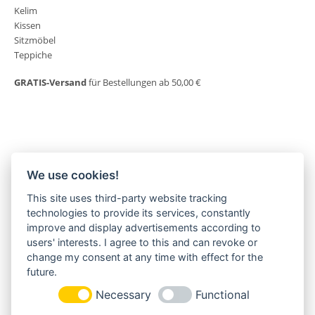
Kelim
Kissen
Sitzmöbel
Teppiche
GRATIS-Versand
für Bestellungen ab 50,00 €
We use cookies!
This site uses third-party website tracking
MORGENLAND-BAZAR
technologies to provide its services, constantly
Herderstraße 2
improve and display advertisements according to
22085 Hamburg
users' interests. I agree to this and can revoke or
+49(0)40 18 033 286
change my consent at any time with effect for the
info@morgenland-bazar.de
future.
www.morgenland-bazar.de
Necessary
Functional
FOLGEN SIE UNS: