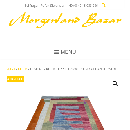
Skip
Bei fragen Rufen Sie uns an: +49 (0) 40 18 033 286
to
content
MENU
START
/
KELIM
/ DESIGNER KELIM TEPPICH 218×153 UNIKAT HANDGEWEBT
ANGEBOT!