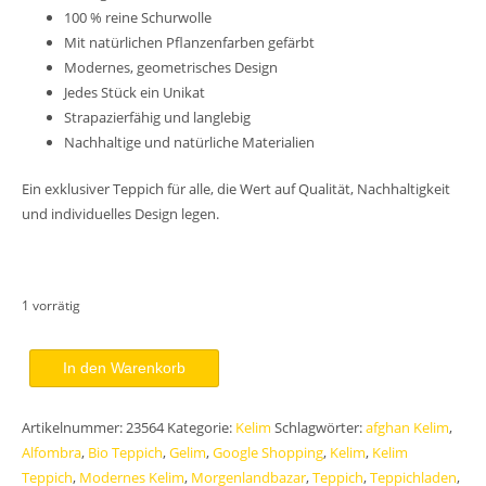
100 % reine Schurwolle
Mit natürlichen Pflanzenfarben gefärbt
Modernes, geometrisches Design
Jedes Stück ein Unikat
Strapazierfähig und langlebig
Nachhaltige und natürliche Materialien
Ein exklusiver Teppich für alle, die Wert auf Qualität, Nachhaltigkeit
und individuelles Design legen.
1 vorrätig
Designer
In den Warenkorb
Kelim
Teppich
Artikelnummer:
23564
Kategorie:
Kelim
Schlagwörter:
afghan Kelim
,
218x153
Alfombra
,
Bio Teppich
,
Gelim
,
Google Shopping
,
Kelim
,
Kelim
Unikat
Teppich
,
Modernes Kelim
,
Morgenlandbazar
,
Teppich
,
Teppichladen
,
Handgewebt