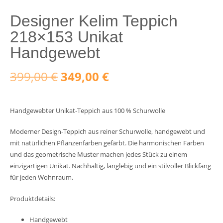
Designer Kelim Teppich
218×153 Unikat
Handgewebt
Ursprünglicher
Aktueller
399,00
€
349,00
€
Preis
Preis
Handgewebter Unikat-Teppich aus 100 % Schurwolle
war:
ist:
Moderner Design-Teppich aus reiner Schurwolle, handgewebt und
399,00 €
349,00 €.
mit natürlichen Pflanzenfarben gefärbt. Die harmonischen Farben
und das geometrische Muster machen jedes Stück zu einem
einzigartigen Unikat. Nachhaltig, langlebig und ein stilvoller Blickfang
für jeden Wohnraum.
Produktdetails:
Handgewebt