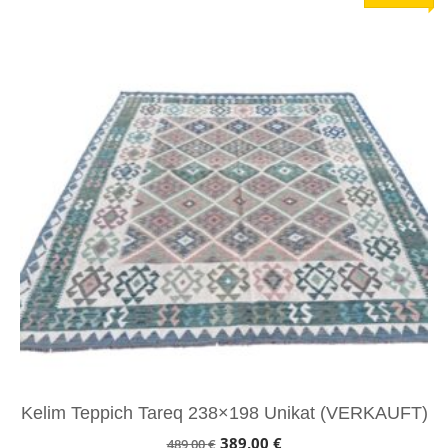
Kelim Teppich Tareq 238×198 Unikat (VERKAUFT)
Ursprünglicher
Aktueller
389,00
€
489,00
€