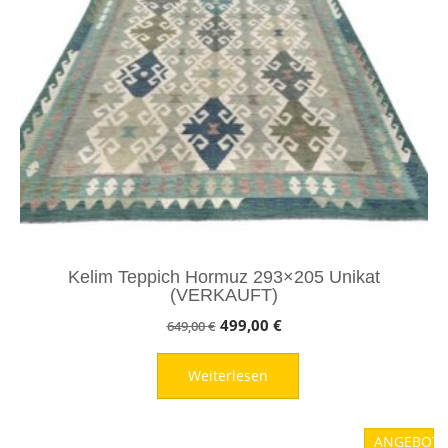
Kelim Teppich Hormuz 293×205 Unikat
(VERKAUFT)
Ursprünglicher
Aktueller
499,00
€
649,00
€
Preis
Preis
Weiterlesen
war:
ist:
649,00 €
499,00 €.
ANGEBOT!