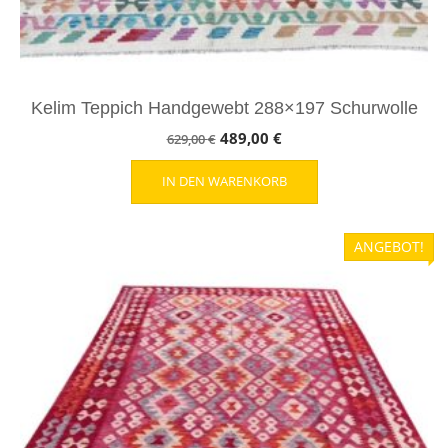
Kelim Teppich Handgewebt 288×197 Schurwolle
Ursprünglicher
Aktueller
489,00
€
629,00
€
Preis
Preis
IN DEN WARENKORB
war:
ist:
629,00 €
489,00 €.
ANGEBOT!