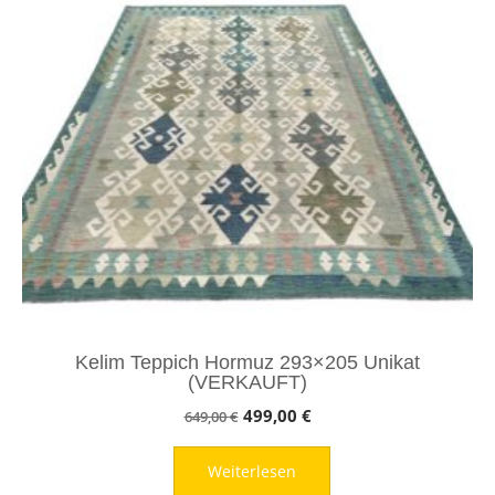
Kelim Teppich Hormuz 293×205 Unikat
(VERKAUFT)
Ursprünglicher
Aktueller
499,00
€
649,00
€
Preis
Preis
Weiterlesen
war:
ist: