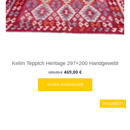
Kelim Teppich Heritage 297×200 Handgewebt
Ursprünglicher
Aktueller
469,00
€
699,00
€
Preis
Preis
IN DEN WARENKORB
war:
ist:
699,00 €
469,00 €.
ANGEBOT!