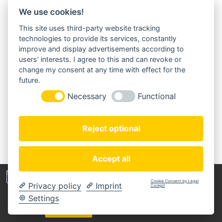
We use cookies!
This site uses third-party website tracking
MORGENLAND-BAZAR
technologies to provide its services, constantly
Herderstraße 2
improve and display advertisements according to
22085 Hamburg
users' interests. I agree to this and can revoke or
+49(0)40 18 033 286
change my consent at any time with effect for the
info@morgenland-bazar.de
future.
www.morgenland-bazar.de
Necessary
Functional
FOLGEN SIE UNS:
Reject optional
Accept all
Wir benutzen Cookies um die Nutzerfreundlichkeit
Cookie Consent by Legal
Privacy policy
Imprint
der Webseite zu verbessen. Durch Deinen Besuch
Cockpit
Copyright © 2020 Morgenland-Bazar
stimmst Du dem zu.
Settings
MEIN KONTO
ZAHLUNGSARTEN
IMPRESSUM
DATENSCHUTZERKLÄRUNG
AGB
WIDERRUFSBELEHRUNG
Verstanden
Weitere Informationen