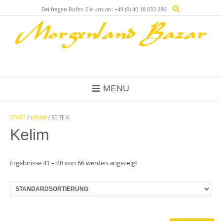
Skip
Bei fragen Rufen Sie uns an: +49 (0) 40 18 033 286
to
content
MENU
START
/
KELIM
/ SEITE 6
Kelim
Ergebnisse 41 – 48 von 66 werden angezeigt