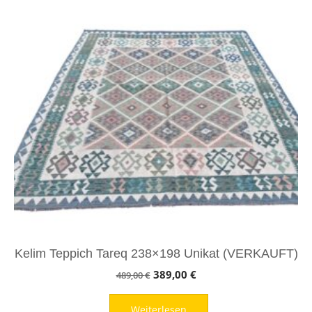
Kelim Teppich Tareq 238×198 Unikat (VERKAUFT)
Ursprünglicher
Aktueller
389,00
€
489,00
€
Preis
Preis
Weiterlesen
war:
ist: