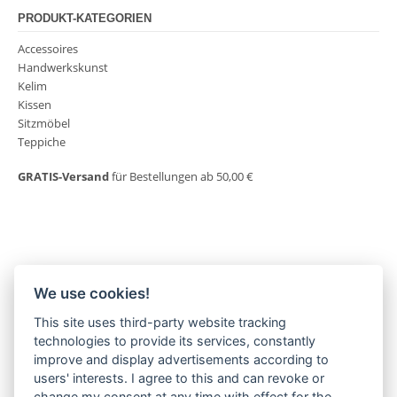
PRODUKT-KATEGORIEN
Accessoires
Handwerkskunst
Kelim
Kissen
Sitzmöbel
Teppiche
GRATIS-Versand
für Bestellungen ab 50,00 €
We use cookies!
This site uses third-party website tracking
MORGENLAND-BAZAR
technologies to provide its services, constantly
Herderstraße 2
improve and display advertisements according to
22085 Hamburg
users' interests. I agree to this and can revoke or
+49(0)40 18 033 286
change my consent at any time with effect for the