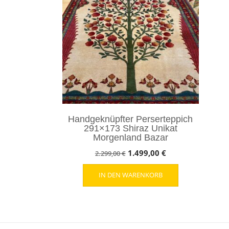
Handgeknüpfter Perserteppich
291×173 Shiraz Unikat
Morgenland Bazar
Ursprünglicher
Aktueller
1.499,00
€
2.299,00
€
Preis
Preis
IN DEN WARENKORB
war:
ist:
2.299,00 €
1.499,00 €.