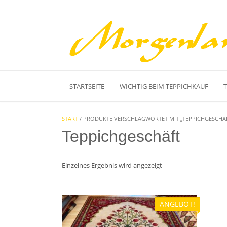
Skip
to
content
STARTSEITE
WICHTIG BEIM TEPPICHKAUF
START
/ PRODUKTE VERSCHLAGWORTET MIT „TEPPICHGESCHÄ
Teppichgeschäft
Einzelnes Ergebnis wird angezeigt
ANGEBOT!