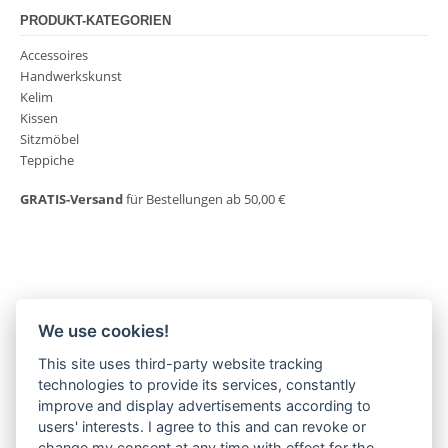
PRODUKT-KATEGORIEN
Accessoires
Handwerkskunst
Kelim
Kissen
Sitzmöbel
Teppiche
GRATIS-Versand
für Bestellungen ab 50,00 €
We use cookies!
This site uses third-party website tracking
MORGENLAND-BAZAR
technologies to provide its services, constantly
Herderstraße 2
improve and display advertisements according to
22085 Hamburg
users' interests. I agree to this and can revoke or
+49(0)40 18 033 286
change my consent at any time with effect for the