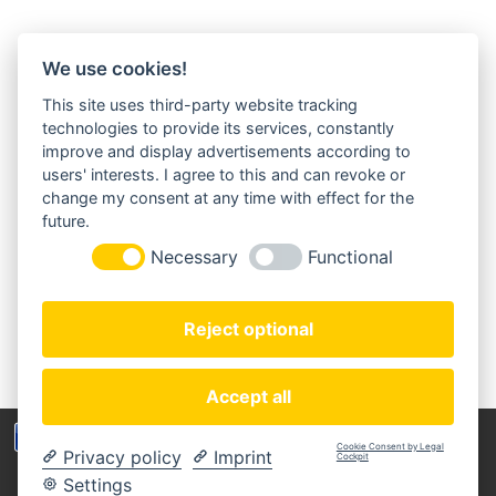
We use cookies!
This site uses third-party website tracking
MORGENLAND-BAZAR
technologies to provide its services, constantly
Herderstraße 2
improve and display advertisements according to
22085 Hamburg
users' interests. I agree to this and can revoke or
+49(0)40 18 033 286
change my consent at any time with effect for the
info@morgenland-bazar.de
future.
www.morgenland-bazar.de
Necessary
Functional
FOLGEN SIE UNS:
Reject optional
Accept all
Wir benutzen Cookies um die Nutzerfreundlichkeit
Cookie Consent by Legal
Privacy policy
Imprint
der Webseite zu verbessen. Durch Deinen Besuch
Cockpit
Copyright © 2020 Morgenland-Bazar
stimmst Du dem zu.
Settings
MEIN KONTO
ZAHLUNGSARTEN
IMPRESSUM