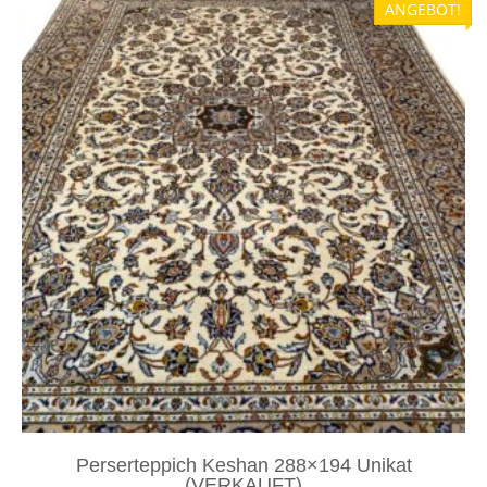
ANGEBOT!
Perserteppich Keshan 288×194 Unikat
(VERKAUFT)