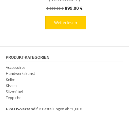
Ursprünglicher
Aktueller
899,00
€
1.599,00
€
Preis
Preis
Weiterlesen
war:
ist:
1.599,00 €
899,00 €.
PRODUKT-KATEGORIEN
Accessoires
Handwerkskunst
Kelim
Kissen
Sitzmöbel
Teppiche
GRATIS-Versand
für Bestellungen ab 50,00 €