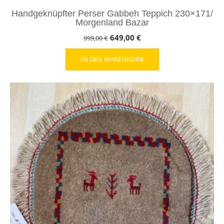
Handgeknüpfter Perser Gabbeh Teppich 230×171/
Morgenland Bazar
Ursprünglicher
Aktueller
649,00
€
999,00
€
Preis
Preis
IN DEN WARENKORB
war:
ist:
999,00 €
649,00 €.