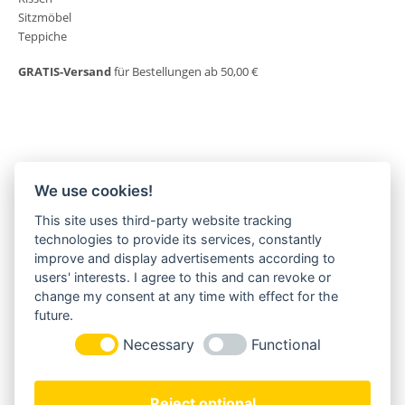
Sitzmöbel
Teppiche
GRATIS-Versand
für Bestellungen ab 50,00 €
We use cookies!
This site uses third-party website tracking
MORGENLAND-BAZAR
technologies to provide its services, constantly
Herderstraße 2
improve and display advertisements according to
22085 Hamburg
users' interests. I agree to this and can revoke or
+49(0)40 18 033 286
change my consent at any time with effect for the
info@morgenland-bazar.de
future.
www.morgenland-bazar.de
Necessary
Functional
FOLGEN SIE UNS:
Reject optional