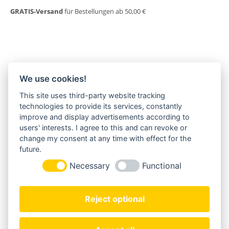
GRATIS-Versand
für Bestellungen ab 50,00 €
We use cookies!
This site uses third-party website tracking
MORGENLAND-BAZAR
technologies to provide its services, constantly
Herderstraße 2
improve and display advertisements according to
22085 Hamburg
users' interests. I agree to this and can revoke or
+49(0)40 18 033 286
change my consent at any time with effect for the
info@morgenland-bazar.de
future.
www.morgenland-bazar.de
Necessary
Functional
FOLGEN SIE UNS:
Reject optional