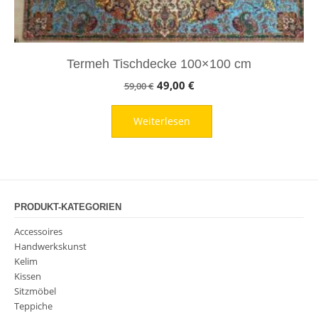
Termeh Tischdecke 100×100 cm
Ursprünglicher
Aktueller
49,00
€
59,00
€
Preis
Preis
Weiterlesen
war:
ist:
59,00 €
49,00 €.
PRODUKT-KATEGORIEN
Accessoires
Handwerkskunst
Kelim
Kissen
Sitzmöbel
Teppiche