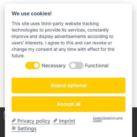
We use cookies!
This site uses third-party website tracking
MORGENLAND-BAZAR
technologies to provide its services, constantly
Herderstraße 2
improve and display advertisements according to
22085 Hamburg
users' interests. I agree to this and can revoke or
+49(0)40 18 033 286
change my consent at any time with effect for the
info@morgenland-bazar.de
future.
www.morgenland-bazar.de
Necessary
Functional
FOLGEN SIE UNS:
Reject optional
Accept all
Wir benutzen Cookies um die Nutzerfreundlichkeit
Cookie Consent by Legal
Privacy policy
Imprint
der Webseite zu verbessen. Durch Deinen Besuch
Cockpit
Copyright © 2020 Morgenland-Bazar
stimmst Du dem zu.
Settings
MEIN KONTO
ZAHLUNGSARTEN
IMPRESSUM
DATENSCHUTZERKLÄRUNG
AGB
WIDERRUFSBELEHRUNG
Verstanden
Weitere Informationen