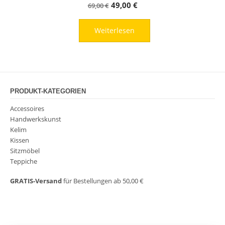
Ursprünglicher
Aktueller
49,00
€
69,00
€
Preis
Preis
Weiterlesen
war:
ist:
69,00 €
49,00 €.
PRODUKT-KATEGORIEN
Accessoires
Handwerkskunst
Kelim
Kissen
Sitzmöbel
Teppiche
GRATIS-Versand
für Bestellungen ab 50,00 €