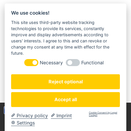
We use cookies!
This site uses third-party website tracking
MORGENLAND-BAZAR
technologies to provide its services, constantly
Herderstraße 2
improve and display advertisements according to
22085 Hamburg
users' interests. I agree to this and can revoke or
+49(0)40 18 033 286
change my consent at any time with effect for the
info@morgenland-bazar.de
future.
www.morgenland-bazar.de
Necessary
Functional
FOLGEN SIE UNS:
Reject optional
Accept all
Wir benutzen Cookies um die Nutzerfreundlichkeit
Cookie Consent by Legal
Privacy policy
Imprint
der Webseite zu verbessen. Durch Deinen Besuch
Cockpit
Copyright © 2020 Morgenland-Bazar
stimmst Du dem zu.
Settings
MEIN KONTO
ZAHLUNGSARTEN
IMPRESSUM
DATENSCHUTZERKLÄRUNG
AGB
WIDERRUFSBELEHRUNG
Verstanden
Weitere Informationen