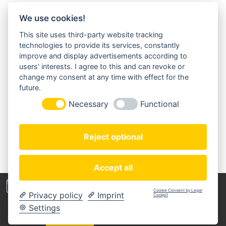
We use cookies!
This site uses third-party website tracking
MORGENLAND-BAZAR
technologies to provide its services, constantly
Herderstraße 2
improve and display advertisements according to
22085 Hamburg
users' interests. I agree to this and can revoke or
+49(0)40 18 033 286
change my consent at any time with effect for the
info@morgenland-bazar.de
future.
www.morgenland-bazar.de
Necessary
Functional
FOLGEN SIE UNS:
Reject optional
Accept all
Wir benutzen Cookies um die Nutzerfreundlichkeit
Cookie Consent by Legal
Privacy policy
Imprint
der Webseite zu verbessen. Durch Deinen Besuch
Cockpit
Copyright © 2020 Morgenland-Bazar
stimmst Du dem zu.
Settings
MEIN KONTO
ZAHLUNGSARTEN
IMPRESSUM
DATENSCHUTZERKLÄRUNG
AGB
WIDERRUFSBELEHRUNG
Verstanden
Weitere Informationen