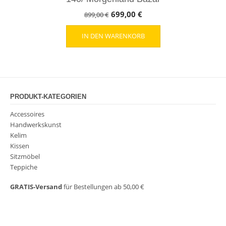
Ursprünglicher
Aktueller
699,00
€
899,00
€
Preis
Preis
IN DEN WARENKORB
war:
ist:
899,00 €
699,00 €.
PRODUKT-KATEGORIEN
Accessoires
Handwerkskunst
Kelim
Kissen
Sitzmöbel
Teppiche
GRATIS-Versand
für Bestellungen ab 50,00 €