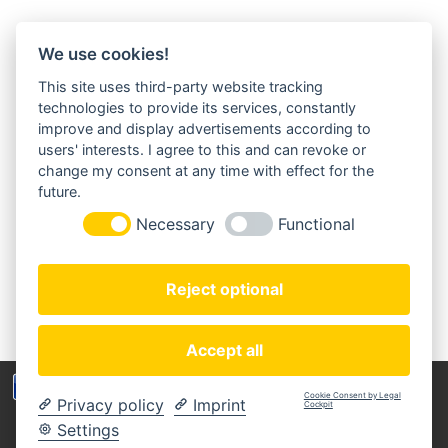
We use cookies!
This site uses third-party website tracking
MORGENLAND-BAZAR
technologies to provide its services, constantly
Herderstraße 2
improve and display advertisements according to
22085 Hamburg
users' interests. I agree to this and can revoke or
+49(0)40 18 033 286
change my consent at any time with effect for the
info@morgenland-bazar.de
future.
www.morgenland-bazar.de
Necessary
Functional
FOLGEN SIE UNS:
Reject optional
Accept all
Wir benutzen Cookies um die Nutzerfreundlichkeit
Cookie Consent by Legal
Privacy policy
Imprint
der Webseite zu verbessen. Durch Deinen Besuch
Cockpit
Copyright © 2020 Morgenland-Bazar
stimmst Du dem zu.
Settings
MEIN KONTO
ZAHLUNGSARTEN
IMPRESSUM