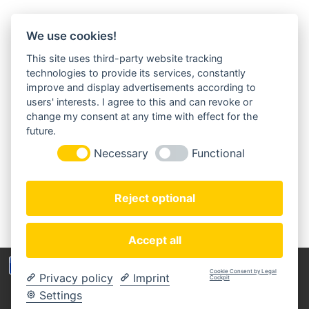
We use cookies!
This site uses third-party website tracking
MORGENLAND-BAZAR
technologies to provide its services, constantly
Herderstraße 2
improve and display advertisements according to
22085 Hamburg
users' interests. I agree to this and can revoke or
+49(0)40 18 033 286
change my consent at any time with effect for the
info@morgenland-bazar.de
future.
www.morgenland-bazar.de
Necessary
Functional
FOLGEN SIE UNS:
Reject optional
Accept all
Wir benutzen Cookies um die Nutzerfreundlichkeit
Cookie Consent by Legal
Privacy policy
Imprint
der Webseite zu verbessen. Durch Deinen Besuch
Cockpit
Copyright © 2020 Morgenland-Bazar
stimmst Du dem zu.
Settings
MEIN KONTO
ZAHLUNGSARTEN
IMPRESSUM