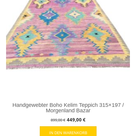
Handgewebter Boho Kelim Teppich 315×197 /
Morgenland Bazar
Ursprünglicher
Aktueller
449,00
€
899,00
€
Preis
Preis
IN DEN WARENKORB
war:
ist: