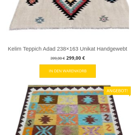
Kelim Teppich Adad 238×163 Unikat Handgewebt
Ursprünglicher
Aktueller
299,00
€
399,00
€
Preis
Preis
IN DEN WARENKORB
war:
ist:
399,00 €
299,00 €.
ANGEBOT!