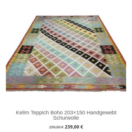
Kelim Teppich Boho 203×150 Handgewebt
Schurwolle
Ursprünglicher
Aktueller
239,00
€
299,00
€