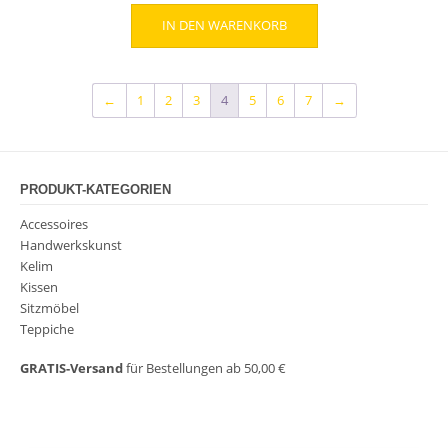
Preis
Preis
IN DEN WARENKORB
war:
ist:
299,00 €
239,00 €.
←
1
2
3
4
5
6
7
→
PRODUKT-KATEGORIEN
Accessoires
Handwerkskunst
Kelim
Kissen
Sitzmöbel
Teppiche
GRATIS-Versand
für Bestellungen ab 50,00 €