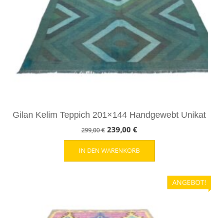
Gilan Kelim Teppich 201×144 Handgewebt Unikat
Ursprünglicher
Aktueller
239,00
€
299,00
€
Preis
Preis
IN DEN WARENKORB
war:
ist:
299,00 €
239,00 €.
ANGEBOT!