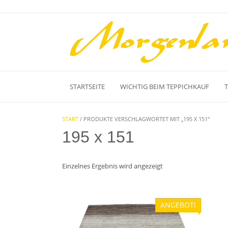
Skip
to
content
STARTSEITE
WICHTIG BEIM TEPPICHKAUF
START
/ PRODUKTE VERSCHLAGWORTET MIT „195 X 151“
195 x 151
Einzelnes Ergebnis wird angezeigt
ANGEBOT!