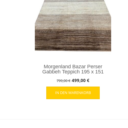
Morgenland Bazar Perser
Gabbeh Teppich 195 x 151
Ursprünglicher
Aktueller
499,00
€
799,00
€
Preis
Preis
IN DEN WARENKORB
war:
ist:
799,00 €
499,00 €.