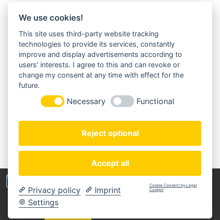
We use cookies!
This site uses third-party website tracking
MORGENLAND-BAZAR
technologies to provide its services, constantly
Herderstraße 2
improve and display advertisements according to
22085 Hamburg
users' interests. I agree to this and can revoke or
+49(0)40 18 033 286
change my consent at any time with effect for the
info@morgenland-bazar.de
future.
www.morgenland-bazar.de
Necessary
Functional
FOLGEN SIE UNS:
Reject optional
Accept all
Wir benutzen Cookies um die Nutzerfreundlichkeit
Cookie Consent by Legal
Privacy policy
Imprint
der Webseite zu verbessen. Durch Deinen Besuch
Cockpit
Copyright © 2020 Morgenland-Bazar
stimmst Du dem zu.
Settings
MEIN KONTO
ZAHLUNGSARTEN
IMPRESSUM
DATENSCHUTZERKLÄRUNG
AGB
WIDERRUFSBELEHRUNG
Verstanden
Weitere Informationen