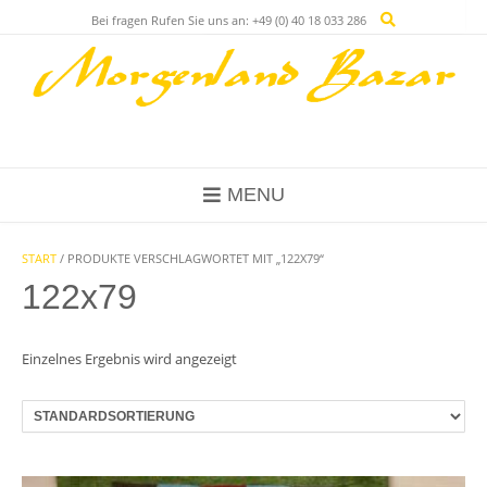
Skip
Bei fragen Rufen Sie uns an: +49 (0) 40 18 033 286
to
content
MENU
START
/ PRODUKTE VERSCHLAGWORTET MIT „122X79“
122x79
Einzelnes Ergebnis wird angezeigt