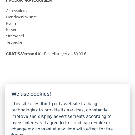
PRODUKT-KATEGORIEN
Accessoires
Handwerkskunst
Kelim
Kissen
Sitzmöbel
Teppiche
GRATIS-Versand
für Bestellungen ab 50,00 €
We use cookies!
This site uses third-party website tracking
MORGENLAND-BAZAR
technologies to provide its services, constantly
Herderstraße 2
improve and display advertisements according to
22085 Hamburg
users' interests. I agree to this and can revoke or
+49(0)40 18 033 286
change my consent at any time with effect for the
info@morgenland-bazar.de