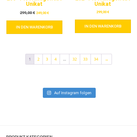
Unikat
Unikat
299,00
€
299,00
€
249,00
€
IN DEN WARENKORB
IN DEN WARENKORB
1
2
3
4
…
32
33
34
→
Auf Instagram folgen