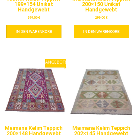
199×154 Unikat
200×150 Unikat
Handgewebt
Handgewebt
299,00
€
299,00
€
IN DEN WARENKORB
IN DEN WARENKORB
ANGEBOT!
Maimana Kelim Teppich
Maimana Kelim Teppich
200×148 Handgewebt
202×145 Handgewebt